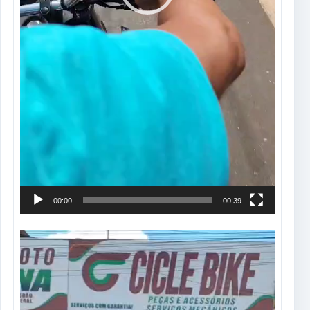
00:00
00:39
Tocador
de
vídeo