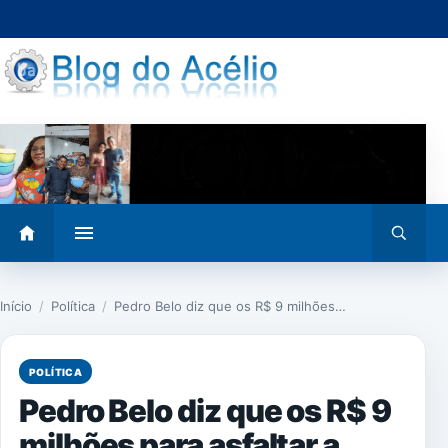
Pular
para
o
conteúdo
Abrir
Abrir
menu
busca
Início
/
Política
/
Pedro Belo diz que os R$ 9 milhões…
POLÍTICA
Pedro Belo diz que os R$ 9
milhões para asfaltar a