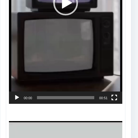
00:00
00:51
Tocador
de