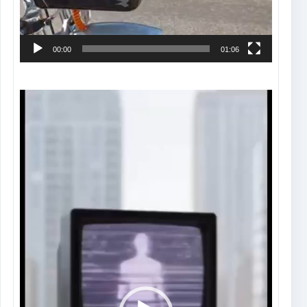
00:00
01:06
Tocador
de
vídeo