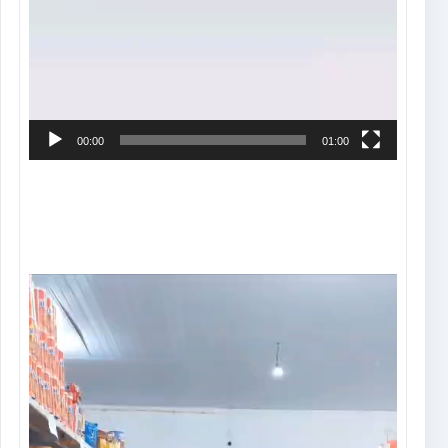
00:00
01:00
Tocador
de
vídeo