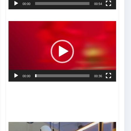
00:00
00:54
Tocador
de
vídeo
00:00
00:36
Tocador