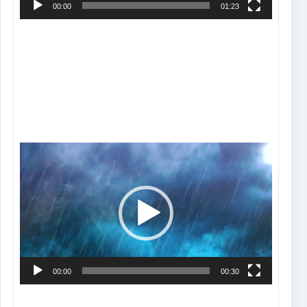
00:00
01:23
Tocador
de
vídeo
00:00
00:30