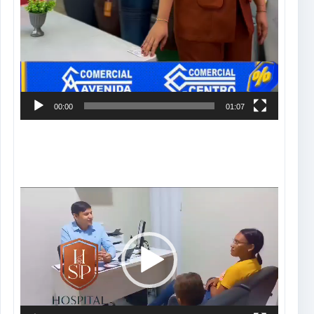
00:00
01:07
Tocador
de
vídeo