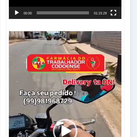
00:00
01:15:29
Tocador
de
vídeo