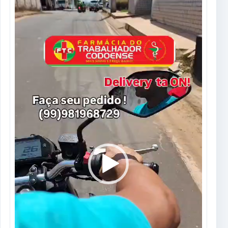
Tocador
de
vídeo