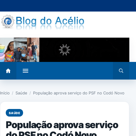
Pular
para
o
conteúdo
Abrir
Abrir
menu
busca
Início
/
Saúde
/
População aprova serviço do PSF no Codó Novo
SAÚDE
População aprova serviço
do PSF no Codó Novo