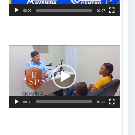
00:00
01:07
Tocador
de
vídeo
00:00
01:23