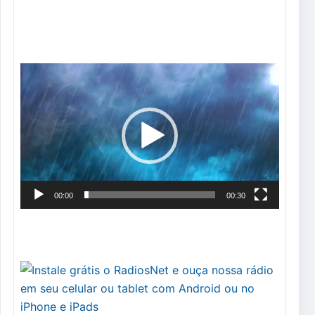
Tocador
de
vídeo
00:00
00:30