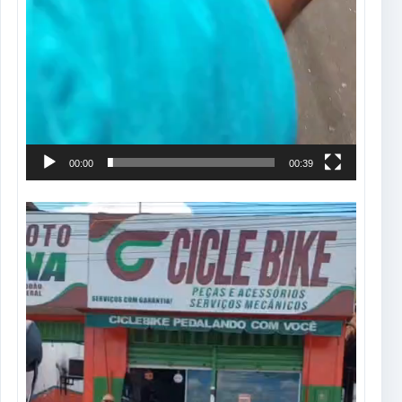
00:00
00:39
Tocador
de
vídeo