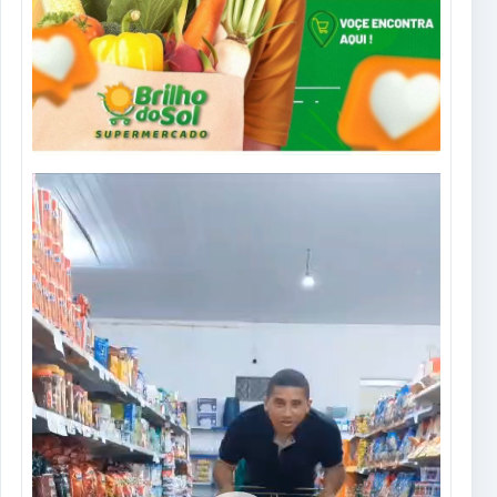
Tocador
de
vídeo