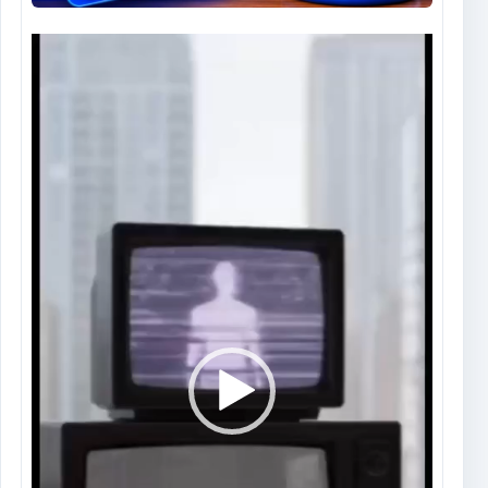
Tocador
de
vídeo