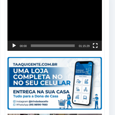
Tocador
de
vídeo
00:00
01:15:29