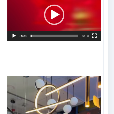
vídeo
00:00
00:36
Tocador
de
vídeo