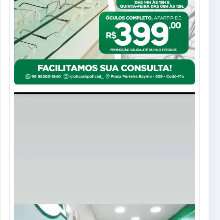
Tocador
de
vídeo