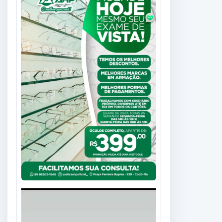
Tocador
de
vídeo