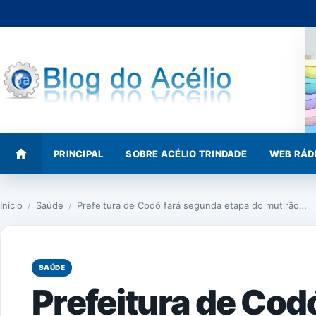
Pular
para
o
conteúdo
PRINCIPAL
SOBRE ACÉLIO TRINDADE
WEB RÁD
Início
/
Saúde
/
Prefeitura de Codó fará segunda etapa do mutirão…
SAÚDE
Prefeitura de Cod