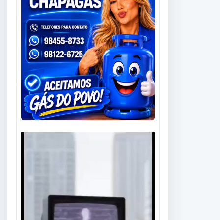
Tocador
de
vídeo