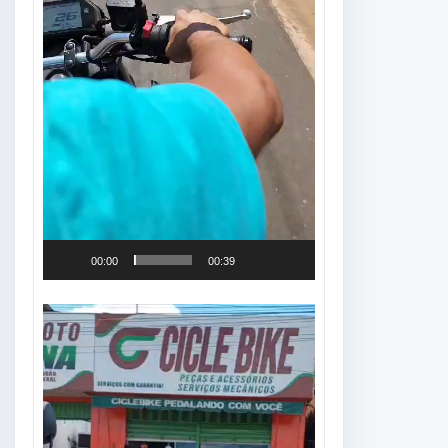
00:00
00:39
Tocador
de
vídeo