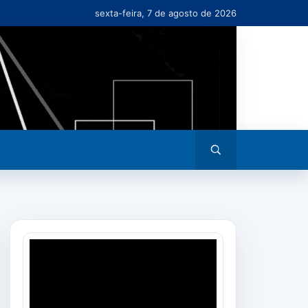
sexta-feira, 7 de agosto de 2026
Abrir
busca
Tocador
de
vídeo