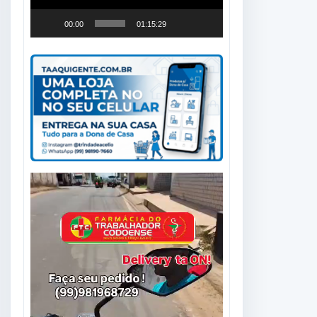
00:00
01:15:29
Tocador
de
vídeo