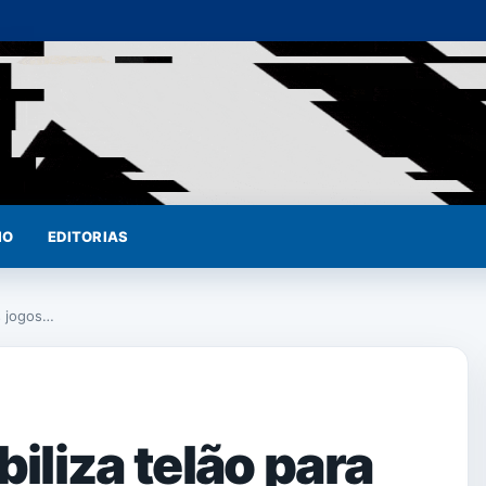
IO
EDITORIAS
os jogos…
biliza telão para