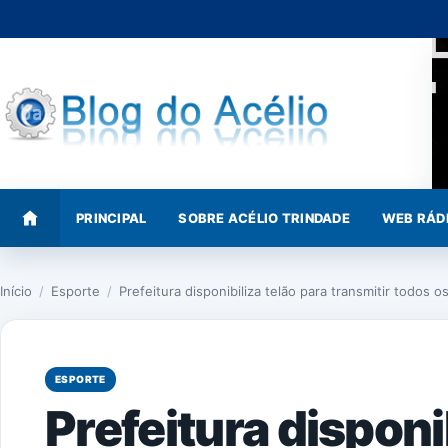
Pular
para
o
conteúdo
PRINCIPAL
SOBRE ACÉLIO TRINDADE
WEB RÁD
Início
/
Esporte
/
Prefeitura disponibiliza telão para transmitir todos 
ESPORTE
Prefeitura disponi