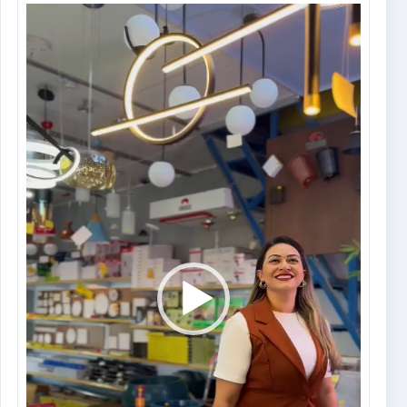
Tocador
de
vídeo