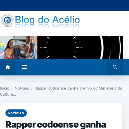
Pular
para
o
conteúdo
Abrir
Abrir
menu
busca
Início
/
Notícias
/
Rapper codoense ganha prêmio do Ministério da
Cultura…
NOTÍCIAS
Rapper codoense ganha