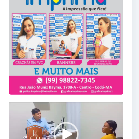
Tocador
de
vídeo