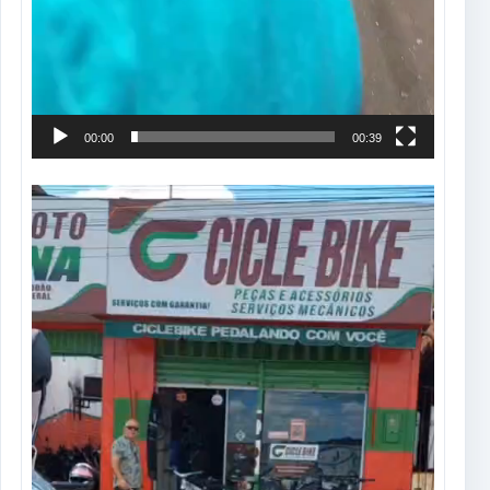
00:00
00:39
Tocador
de
vídeo