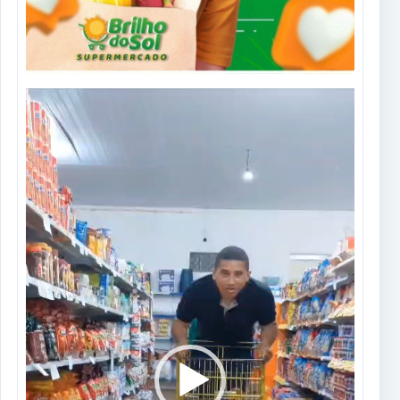
Tocador
de
vídeo