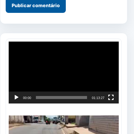
Tocador
de
vídeo
00:00
01:13:27
Tocador
de