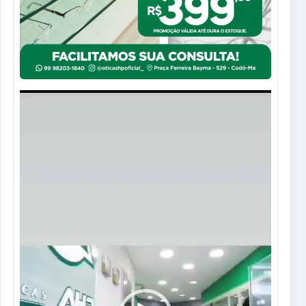
Tocador
de
vídeo