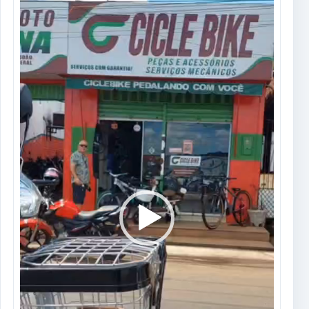
Tocador
de
vídeo