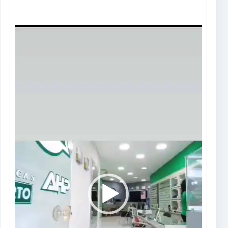
Tocador
de
vídeo