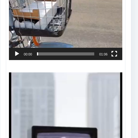
00:00
01:06
Tocador
de
vídeo