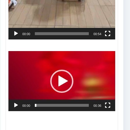
00:00
00:54
Tocador
de
vídeo
00:00
00:36