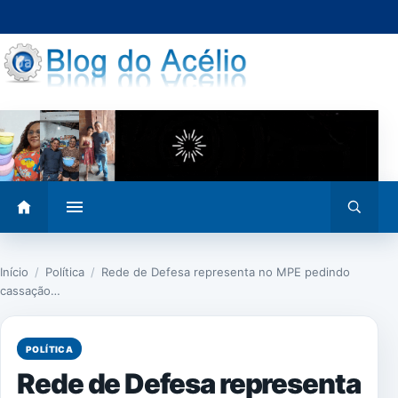
Pular
para
o
conteúdo
Abrir
Abrir
menu
busca
Início
/
Política
/
Rede de Defesa representa no MPE pedindo
cassação…
POLÍTICA
Rede de Defesa representa