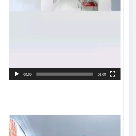
00:00
01:00
Tocador
de
vídeo