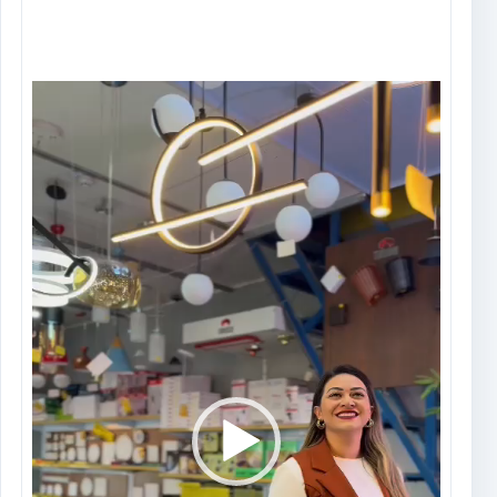
Tocador
de
vídeo