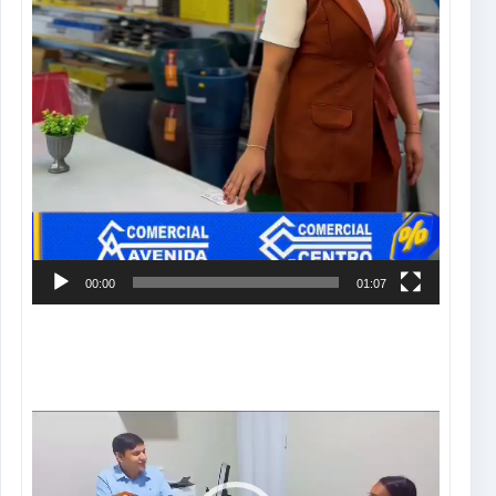
00:00
01:07
Tocador
de
vídeo