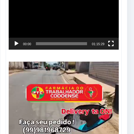
vídeo
00:00
01:15:29
Tocador
de
vídeo