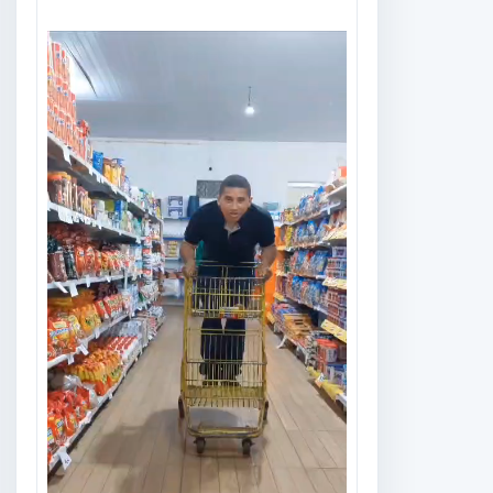
Tocador
de
vídeo