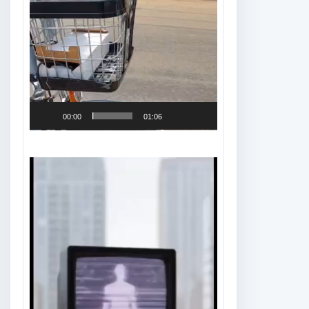
00:00
01:06
Tocador
de
vídeo