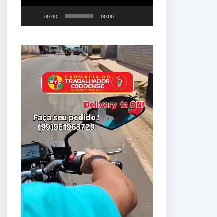
00:00
00:00
Tocador
de
vídeo