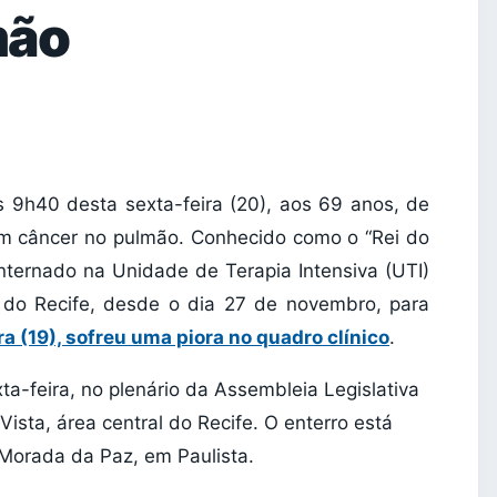
mão
s 9h40 desta sexta-feira (20), aos 69 anos, de
 um câncer no pulmão. Conhecido como o “Rei do
internado na Unidade de Terapia Intensiva (UTI)
l do Recife, desde o dia 27 de novembro, para
ra (19), sofreu uma piora no quadro clínico
.
xta-feira, no plenário da Assembleia Legislativa
ista, área central do Recife. O enterro está
 Morada da Paz, em Paulista.