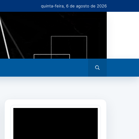
quinta-feira, 6 de agosto de 2026
Abrir
busca
Tocador
de
vídeo