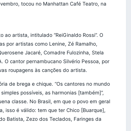
novembro, tocou no Manhattan Café Teatro, na
ao artista, intitulado “ReiGinaldo Rossi”. O
das por artistas como Lenine, Zé Ramalho,
 Querosene Jacaré, Comadre Fulozinha, Stela
A. O cantor pernambucano Silvério Pessoa, por
vas roupagens às canções do artista.
stória de brega e chique. “Os cantores no mundo
 simples possíveis, as harmonias [também]”,
ena classe. No Brasil, em que o povo em geral
 isso é válido: tem que ter Chico [Buarque],
do Batista, Zezo dos Teclados, Faringes da