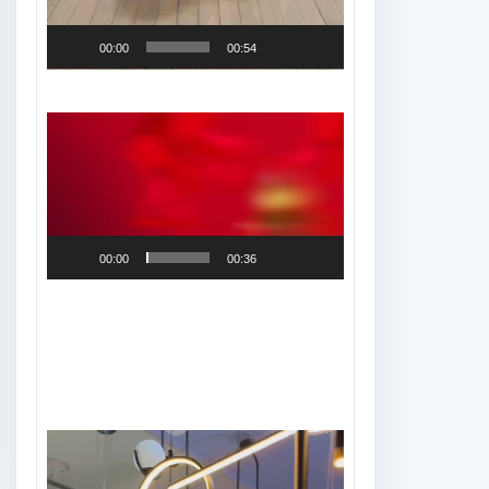
00:00
00:54
Tocador
de
vídeo
00:00
00:36
Tocador
de