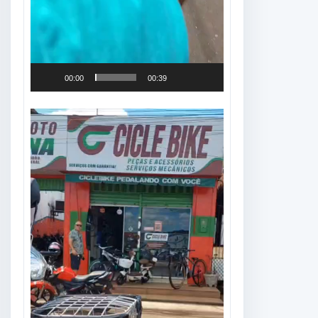
00:00
00:39
Tocador
de
vídeo