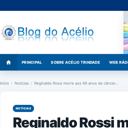
Pular
para
o
conteúdo
PRINCIPAL
SOBRE ACÉLIO TRINDADE
WEB RÁD
Início
/
Notícias
/
Reginaldo Rossi morre aos 69 anos de câncer…
NOTÍCIAS
Reginaldo Rossi m