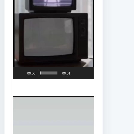
00:00
00:51
Tocador
de
vídeo