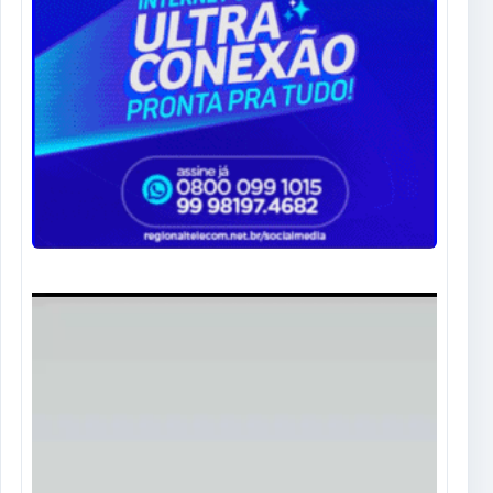
Tocador
de
vídeo