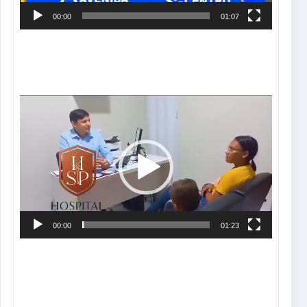
00:00
01:07
Tocador
de
vídeo
00:00
01:23