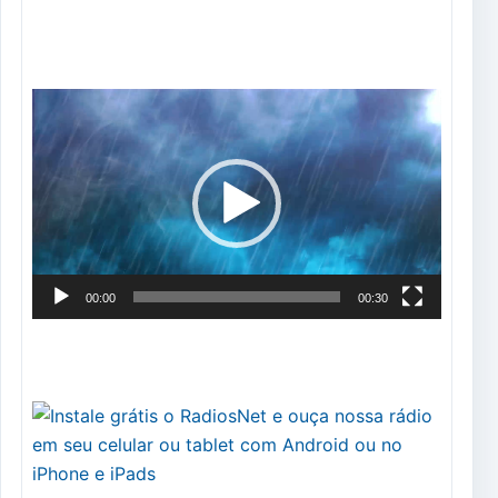
Tocador
de
vídeo
00:00
00:30