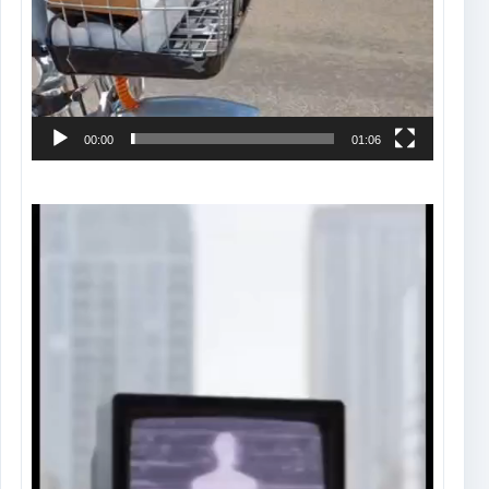
00:00
01:06
Tocador
de
vídeo