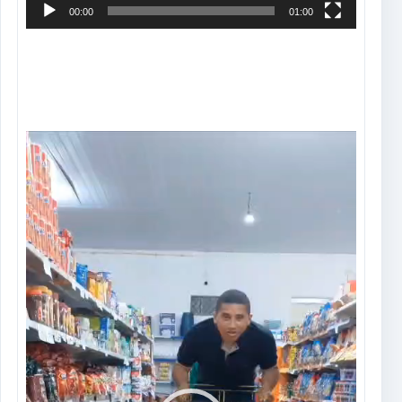
00:00
01:00
Tocador
de
vídeo