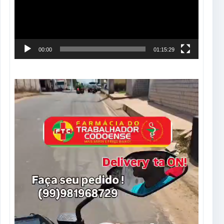
00:00
01:15:29
Tocador
de
vídeo