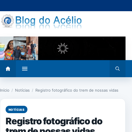
Pular
para
o
conteúdo
Abrir
Abrir
menu
busca
Início
/
Notícias
/
Registro fotográfico do trem de nossas vidas
NOTÍCIAS
Registro fotográfico do
trem de nossas vidas