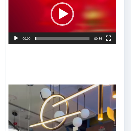
vídeo
00:00
00:36
Tocador
de
vídeo