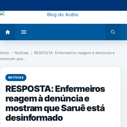
Pular
para
o
conteúdo
Abrir
Abrir
menu
busca
Início
/
Notícias
/
RESPOSTA: Enfermeiros reagem à denúncia e
mostram que…
NOTÍCIAS
RESPOSTA: Enfermeiros
reagem à denúncia e
mostram que Saruê está
desinformado