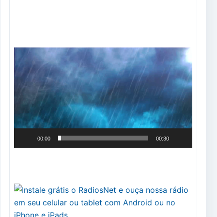
Tocador
de
vídeo
00:00
00:30