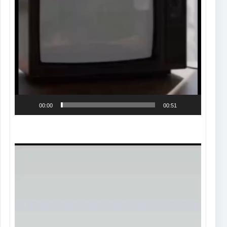
00:00
00:51
Tocador
de
vídeo