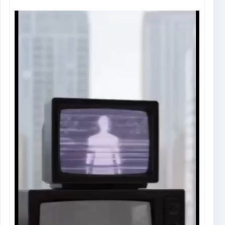
Tocador
de
vídeo