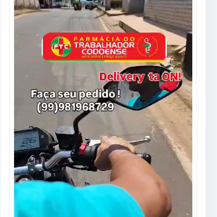
Tocador
de
vídeo