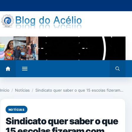
Pular
para
o
conteúdo
Abrir
Abrir
menu
busca
Início
/
Notícias
/
Sindicato quer saber o que 15 escolas fizeram…
NOTÍCIAS
Sindicato quer saber o que
15 escolas fizeram com