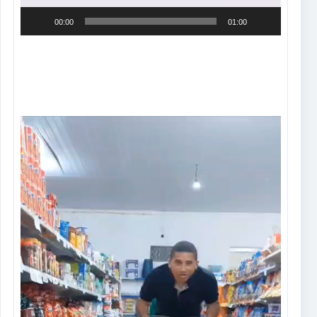
00:00
01:00
Tocador
de
vídeo