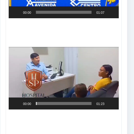
00:00
01:07
Tocador
de
vídeo
00:00
01:23