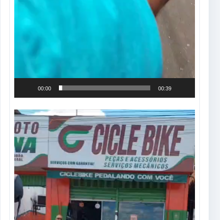
00:00
00:39
Tocador
de
vídeo