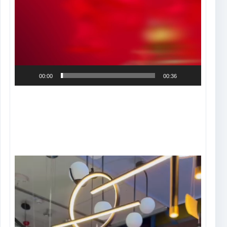
de
vídeo
00:00
00:36
Tocador
de
vídeo