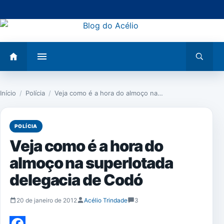
Pular
para
o
conteúdo
Abrir
Abrir
menu
busca
Início
/
Polícia
/
Veja como é a hora do almoço na…
POLÍCIA
Veja como é a hora do
almoço na superlotada
delegacia de Codó
20 de janeiro de 2012
Acélio Trindade
3