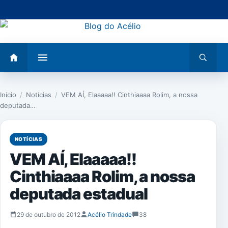
Pular
para
o
conteúdo
Abrir
Abrir
menu
busca
Início
/
Notícias
/
VEM AÍ, Elaaaaa!! Cinthiaaaa Rolim, a nossa
deputada…
NOTÍCIAS
VEM AÍ, Elaaaaa!!
Cinthiaaaa Rolim, a nossa
deputada estadual
29 de outubro de 2012
Acélio Trindade
38