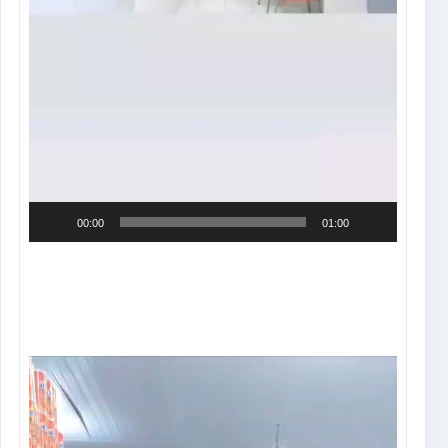
00:00
01:00
Tocador
de
vídeo