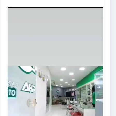
Tocador
de
vídeo