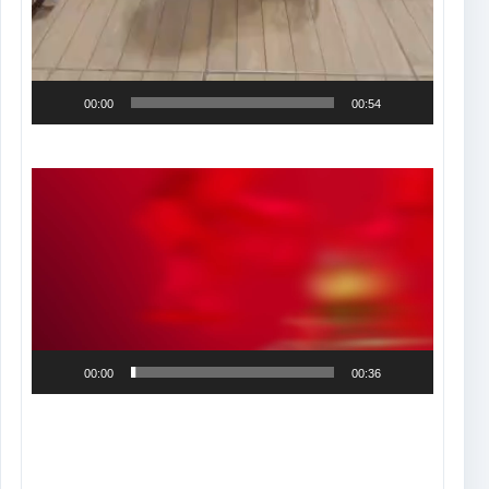
00:00
00:54
Tocador
de
vídeo
00:00
00:36