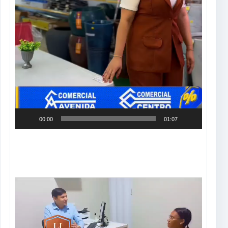
00:00
01:07
Tocador
de
vídeo