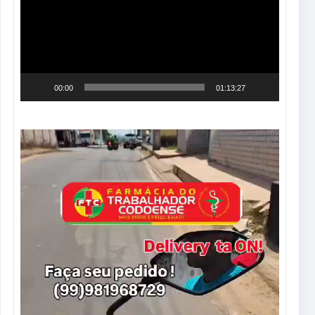
vídeo
00:00
01:13:27
Tocador
de
vídeo