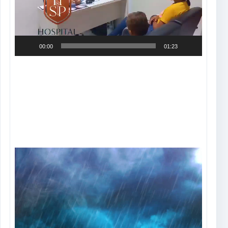
00:00
01:23
Tocador
de
vídeo