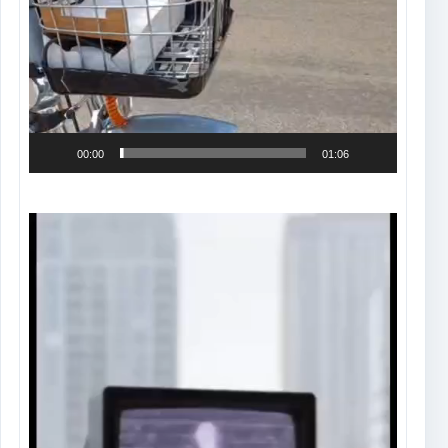
00:00
01:06
Tocador
de
vídeo