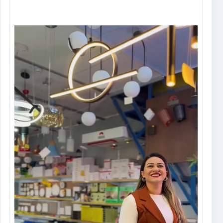
Tocador
de
vídeo