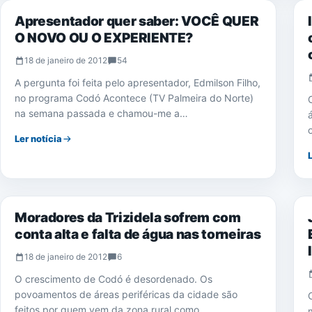
Apresentador quer saber: VOCÊ QUER
O NOVO OU O EXPERIENTE?
18 de janeiro de 2012
54
A pergunta foi feita pelo apresentador, Edmilson Filho,
no programa Codó Acontece (TV Palmeira do Norte)
na semana passada e chamou-me a…
Ler notícia
NOTÍCIAS
Moradores da Trizidela sofrem com
conta alta e falta de água nas torneiras
18 de janeiro de 2012
6
O crescimento de Codó é desordenado. Os
povoamentos de áreas periféricas da cidade são
feitos por quem vem da zona rural como…