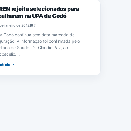
EN rejeita selecionados para
balharem na UPA de Codó
de janeiro de 2012
7
A Codó continua sem data marcada de
guração. A informação foi confirmada pelo
etário de Saúde, Dr. Cláudio Paz, ao
doacelio.…
otícia