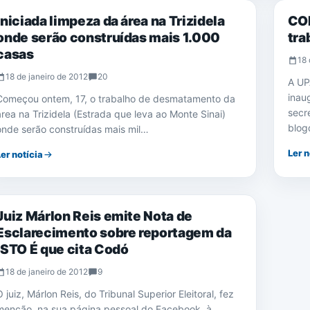
Iniciada limpeza da área na Trizidela
COR
onde serão construídas mais 1.000
tra
casas
18 
18 de janeiro de 2012
20
A UP
inau
Começou ontem, 17, o trabalho de desmatamento da
secr
área na Trizidela (Estrada que leva ao Monte Sinai)
blog
onde serão construídas mais mil…
Ler n
Ler notícia
JURÍDICO
Juiz Márlon Reis emite Nota de
Esclarecimento sobre reportagem da
ISTO É que cita Codó
18 de janeiro de 2012
9
O juiz, Márlon Reis, do Tribunal Superior Eleitoral, fez
menção, na sua página pessoal do Facebook, à