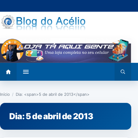
Pular
para
o
conteúdo
Abrir
Abrir
menu
busca
Início
/
Dia: <span>5 de abril de 2013</span>
Dia:
5 de abril de 2013
NOTÍCIAS