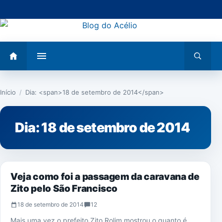
Pular
para
o
conteúdo
Abrir
Abrir
menu
busca
Início
/
Dia: <span>18 de setembro de 2014</span>
Dia:
18 de setembro de 2014
NOTÍCIAS
Veja como foi a passagem da caravana de
Zito pelo São Francisco
18 de setembro de 2014
12
Mais uma vez o prefeito Zito Rolim mostrou o quanto é