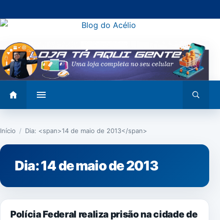
Pular
para
o
conteúdo
Abrir
Abrir
menu
busca
Início
/
Dia: <span>14 de maio de 2013</span>
Dia:
14 de maio de 2013
NOTÍCIAS
Polícia Federal realiza prisão na cidade de